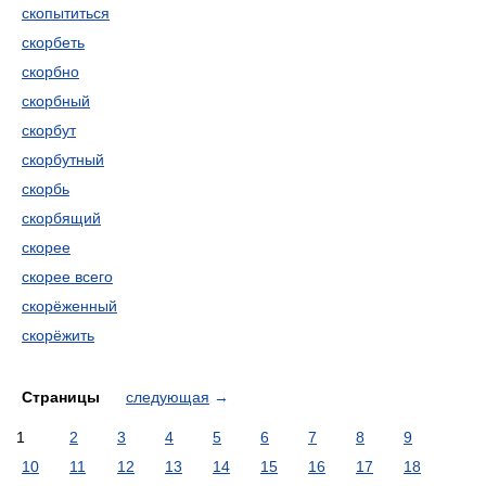
скопытиться
скорбеть
скорбно
скорбный
скорбут
скорбутный
скорбь
скорбящий
скорее
скорее всего
скорёженный
скорёжить
Страницы
следующая
→
1
2
3
4
5
6
7
8
9
10
11
12
13
14
15
16
17
18