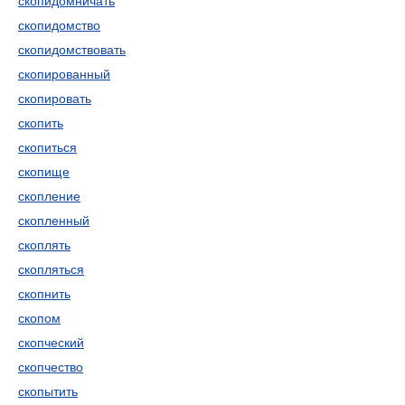
скопидомничать
скопидомство
скопидомствовать
скопированный
скопировать
скопить
скопиться
скопище
скопление
скопленный
скоплять
скопляться
скопнить
скопом
скопческий
скопчество
скопытить